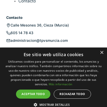
Contacto
Contacto
Calle Mesones 36, Cieza (Murcia)
605 14 78 43
administracion@tpvsmurcia.com
Legal
×
Ese sitio web utiliza cookies
Aviso legal
Utilizamos cookies para personalizar el contenido, los anuncios y
Política de privacidad
analizar nuestro tráfico. También compartimos información sobre su
uso de nuestro sitio con nuestros socios de publicidad y análisis,
Política de cookies
quienes pueden combinarla con otra información que les haya
Condiciones de venta
proporcionado o que hayan recopilado a partir del uso de sus
servicios.
Más información
ACEPTAR TODO
RECHAZAR TODO
©
2026
TPVsMurcia. Todos los derechos reservados.
Aviso legal
Privacidad
Cookies
MOSTRAR DETALLES