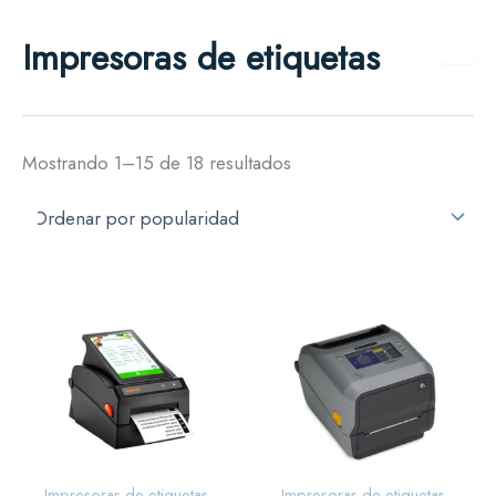
Ordenado
Ir
por
Impresoras de etiquetas
al
popularidad
contenido
Mostrando 1–15 de 18 resultados
Impresoras de etiquetas
Impresoras de etiquetas