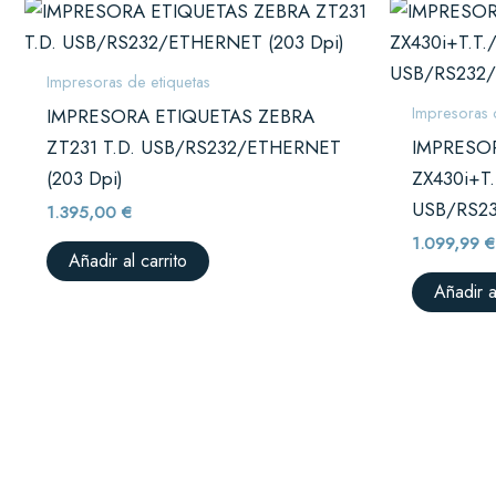
Impresoras de etiquetas
Impresoras 
IMPRESORA ETIQUETAS ZEBRA
ZT231 T.D. USB/RS232/ETHERNET
IMPRESO
(203 Dpi)
ZX430i+T.
USB/RS23
1.395,00
€
1.099,99
€
Añadir al carrito
Añadir a