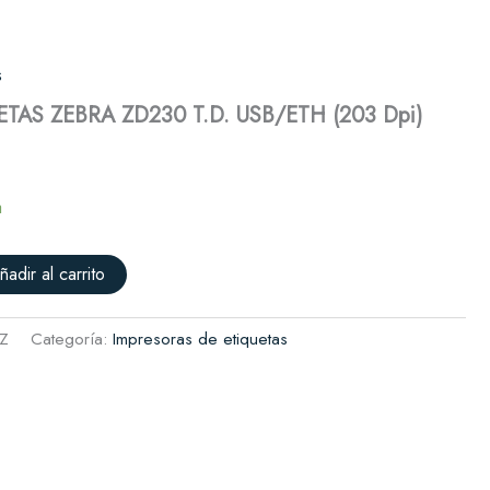
T.D.
USB/ETH
Solicitar presupuesto
(203
s
Dpi)
cantidad
TAS ZEBRA ZD230 T.D. USB/ETH (203 Dpi)
a
ñadir al carrito
Z
Categoría:
Impresoras de etiquetas