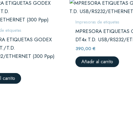
Impresoras de etiquetas
de etiquetas
MPRESORA ETIQUETAS
RA ETIQUETAS GODEX
DT4x T.D. USB/RS232/E
T./T.D.
390,00
€
2/ETHERNET (300 Ppp)
Añadir al carrito
l carrito