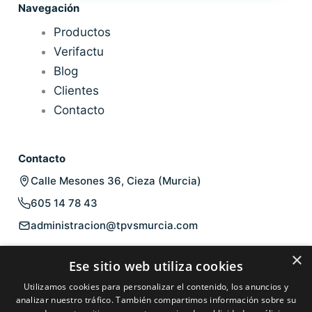
Navegación
Productos
Verifactu
Blog
Clientes
Contacto
Contacto
Calle Mesones 36, Cieza (Murcia)
605 14 78 43
administracion@tpvsmurcia.com
Legal
×
Ese sitio web utiliza cookies
Aviso legal
Utilizamos cookies para personalizar el contenido, los anuncios y
Política de privacidad
analizar nuestro tráfico. También compartimos información sobre su