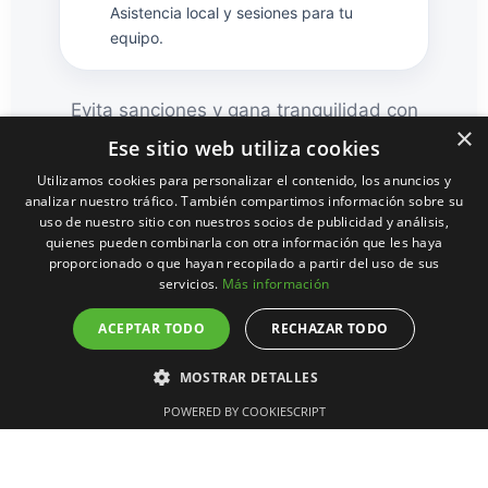
Asistencia local y sesiones para tu
equipo.
Evita sanciones y gana tranquilidad con
×
un
sistema Verifactu
certificado y fácil
Ese sitio web utiliza cookies
de usar.
Utilizamos cookies para personalizar el contenido, los anuncios y
analizar nuestro tráfico. También compartimos información sobre su
uso de nuestro sitio con nuestros socios de publicidad y análisis,
Las asesorías confían en
quienes pueden combinarla con otra información que les haya
proporcionado o que hayan recopilado a partir del uso de sus
TPVsMurcia.
servicios.
Más información
Más de 250 negocios se preparan para
ACEPTAR TODO
RECHAZAR TODO
Verifactu
con nosotros.
MOSTRAR DETALLES
POWERED BY COOKIESCRIPT
Softwares compatibles con
Verifactu