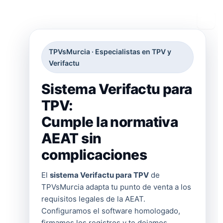
Ir
al
contenido
TPVsMurcia · Especialistas en TPV y
Verifactu
Sistema Verifactu para
TPV:
Cumple la normativa
AEAT sin
complicaciones
El
sistema Verifactu para TPV
de
TPVsMurcia adapta tu punto de venta a los
requisitos legales de la AEAT.
Configuramos el software homologado,
firmamos los registros y te dejamos