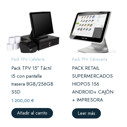
Pack TPV Cafetería
Pack TPV Carnicería
Pack TPV 15″ Táctil
PACK RETAIL
I5 con pantalla
SUPERMERCADOS
trasera 8GB/256GB
HIOPOS 156
SSD
ANDROID+ CAJÓN
+ IMPRESORA
1.200,00
€
Añadir al carrito
Leer más