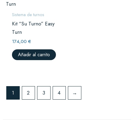
Sistema de turnos
Kit “Su Turno” Easy
Turn
174,00
€
Añadir al carrito
1
2
3
4
→