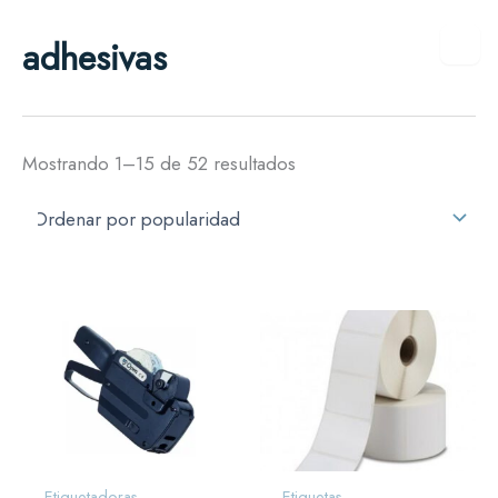
Ordenado
Ir
por
adhesivas
al
popularidad
contenido
Mostrando 1–15 de 52 resultados
Etiquetadoras
Etiquetas