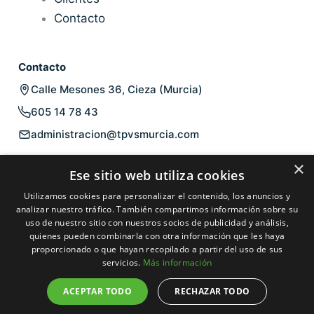
Contacto
Contacto
Calle Mesones 36, Cieza (Murcia)
605 14 78 43
administracion@tpvsmurcia.com
Legal
×
Ese sitio web utiliza cookies
Aviso legal
Utilizamos cookies para personalizar el contenido, los anuncios y
Política de privacidad
analizar nuestro tráfico. También compartimos información sobre su
uso de nuestro sitio con nuestros socios de publicidad y análisis,
Política de cookies
quienes pueden combinarla con otra información que les haya
Condiciones de venta
proporcionado o que hayan recopilado a partir del uso de sus
servicios.
Más información
ACEPTAR TODO
RECHAZAR TODO
©
2026
TPVsMurcia. Todos los derechos reservados.