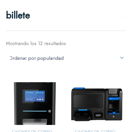
Ordenado
Ir
por
billete
al
popularidad
contenido
Mostrando los 12 resultados
CAJONES DE COBRO
CAJONES DE COBRO