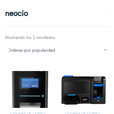
Ordenado
Ir
por
neocio
al
popularidad
contenido
Mostrando los 2 resultados
CAJONES DE COBRO
CAJONES DE COBRO