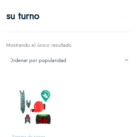
Ir
su turno
al
contenido
Mostrando el único resultado
Sistema de turnos