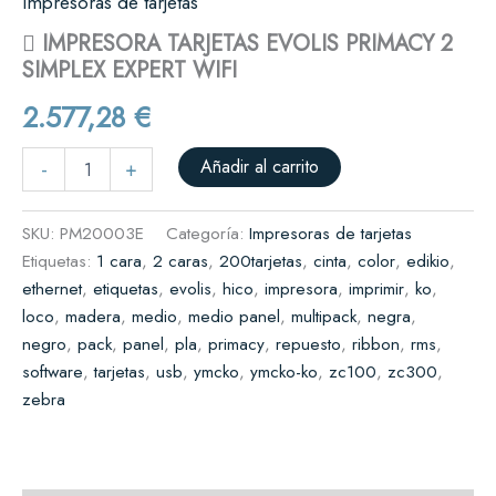
Impresoras de tarjetas
 IMPRESORA TARJETAS EVOLIS PRIMACY 2
SIMPLEX EXPERT WIFI
2.577,28
€
Añadir al carrito
-
+
SKU:
PM20003E
Categoría:
Impresoras de tarjetas
Etiquetas:
1 cara
,
2 caras
,
200tarjetas
,
cinta
,
color
,
edikio
,
ethernet
,
etiquetas
,
evolis
,
hico
,
impresora
,
imprimir
,
ko
,
loco
,
madera
,
medio
,
medio panel
,
multipack
,
negra
,
negro
,
pack
,
panel
,
pla
,
primacy
,
repuesto
,
ribbon
,
rms
,
software
,
tarjetas
,
usb
,
ymcko
,
ymcko-ko
,
zc100
,
zc300
,
zebra