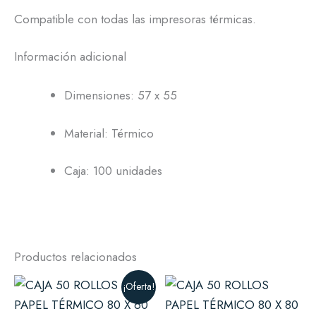
Compatible con todas las impresoras térmicas.
Información adicional
Dimensiones: 57 x 55
Material: Térmico
Caja: 100 unidades
Productos relacionados
El
El
¡Oferta!
precio
precio
original
actual