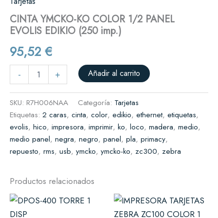
Tarjetas
CINTA YMCKO-KO COLOR 1/2 PANEL
EVOLIS EDIKIO (250 imp.)
95,52
€
Añadir al carrito
-
+
SKU:
R7H006NAA
Categoría:
Tarjetas
Etiquetas:
2 caras
,
cinta
,
color
,
edikio
,
ethernet
,
etiquetas
,
evolis
,
hico
,
impresora
,
imprimir
,
ko
,
loco
,
madera
,
medio
,
medio panel
,
negra
,
negro
,
panel
,
pla
,
primacy
,
repuesto
,
rms
,
usb
,
ymcko
,
ymcko-ko
,
zc300
,
zebra
Productos relacionados