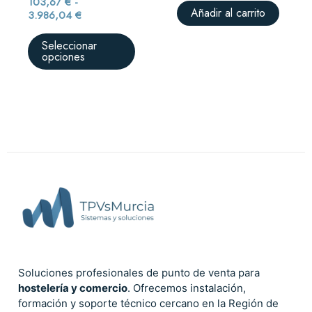
103,67
€
-
pueden
Añadir al carrito
3.986,04
€
elegir
Seleccionar
en
opciones
la
página
de
producto
Soluciones profesionales de punto de venta para
hostelería y comercio
. Ofrecemos instalación,
formación y soporte técnico cercano en la Región de