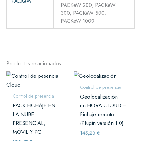
PACKeW
PACKeW 200, PACKeW
300, PACKeW 500,
PACKeW 1000
Productos relacionados
Rango
Este
de
producto
precios:
Control de presencia
desde
tiene
Control de presencia
Geolocalización
103,67 €
múltiples
hasta
PACK FICHAJE EN
en:HORA CLOUD –
3.986,04 €
variantes.
LA NUBE:
Fichaje remoto
Las
PRESENCIAL,
(Plugin versión 1.0)
opciones
MÓVIL Y PC
145,20
€
se