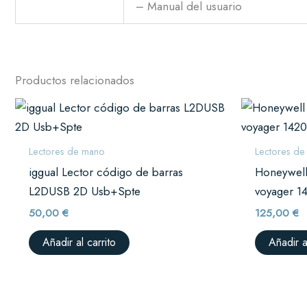
– Manual del usuario
Productos relacionados
Lectores de mano
Lectores d
iggual Lector código de barras
Honeywell
L2DUSB 2D Usb+Spte
voyager 
50,00
€
125,00
€
Añadir al carrito
Añadir a