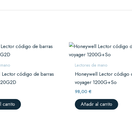
e mano
Lectores de mano
 Lector código de barras
Honeywell Lector código 
1420G2D
voyager 1200G+So
98,00
€
l carrito
Añadir al carrito