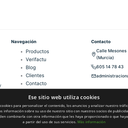
Navegación
Contacto
Calle Mesones 
Productos
(Murcia)
Verifactu
605 14 78 43
Blog
Clientes
administracio
Contacto
y
Ese sitio web utiliza cookies
cookies para personalizar el contenido, los anuncios y analizar nuestro tráf
 información sobre su uso de nuestro sitio con nuestros socios de publicidad
den combinarla con otra información que les haya proporcionado o que haya
a partir del uso de sus servicios.
Más información