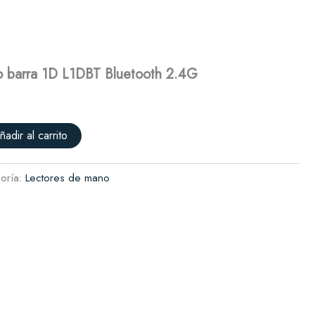
1D
L1DBT
Solicitar presupuesto
Bluetooth
2.4G
cantidad
go barra 1D L1DBT Bluetooth 2.4G
ñadir al carrito
oría:
Lectores de mano