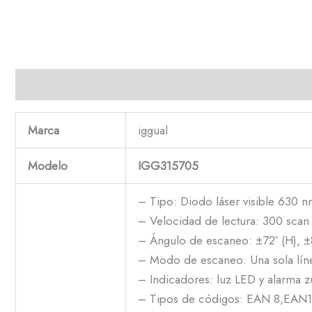
Descripción
Marca
iggual
Modelo
IGG315705
– Tipo: Diodo láser visible 630 
– Velocidad de lectura: 300 scan
– Ángulo de escaneo: ±72º (H), ±
– Modo de escaneo: Una sola lín
– Indicadores: luz LED y alarma
– Tipos de códigos: EAN 8,EAN13