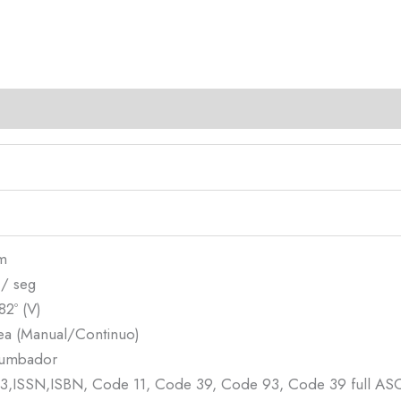
nm
 / seg
82º (V)
ea (Manual/Continuo)
 zumbador
,ISSN,ISBN, Code 11, Code 39, Code 93, Code 39 full ASCI