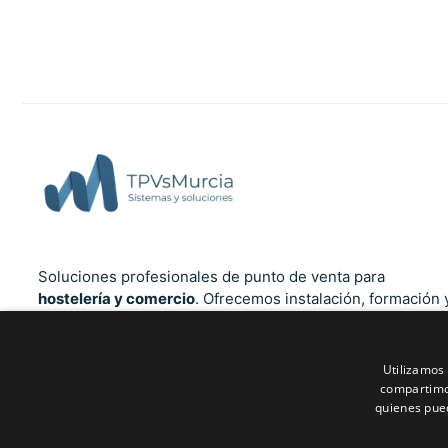
Soluciones profesionales de punto de venta para
hostelería y comercio
. Ofrecemos instalación, formación 
soporte técnico cercano en la Región de Murcia, Alicante,
Albacete y Almería. Cumplimiento total con la normativa
Verifactu
.
Utilizamos 
compartimos
quienes pue
Contactar por WhatsApp