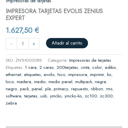
Impresoras de tarjetas
IMPRESORA TARJETAS EVOLIS ZENIUS
EXPERT
1.627,50
€
Añadir al carrito
-
+
SKU:
ZN1H0000RS
Categoría:
Impresoras de tarjetas
Etiquetas:
1 cara
,
2 caras
,
200tarjetas
,
cinta
,
color
,
edikio
,
ethernet
,
etiquetas
,
evolis
,
hico
,
impresora
,
imprimir
,
ko
,
loco
,
madera
,
medio
,
medio panel
,
multipack
,
negra
,
negro
,
pack
,
panel
,
pla
,
primacy
,
repuesto
,
ribbon
,
rms
,
software
,
tarjetas
,
usb
,
ymcko
,
ymcko-ko
,
zc100
,
zc300
,
zebra