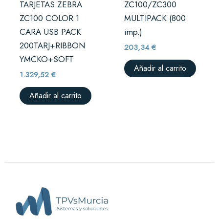
TARJETAS ZEBRA
ZC100/ZC300
ZC100 COLOR 1
MULTIPACK (800
CARA USB PACK
imp.)
200TARJ+RIBBON
203,34
€
YMCKO+SOFT
Añadir al carrito
1.329,52
€
Añadir al carrito