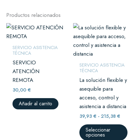
Productos relacionados
Rango
Este
de
prod
precios:
desde
tiene
SERVICIO ASISTENCIA
39,93 €
múlti
TÉCNICA
hasta
215,38 €
varian
SERVICIO
SERVICIO ASISTENCIA
Las
TÉCNICA
ATENCIÓN
opci
REMOTA
La solución flexible y
se
asequible para
30,00
€
pued
acceso, control y
Añadir al carrito
elegir
asistencia a distancia
en
39,93
€
-
215,38
€
la
Seleccionar
págin
opciones