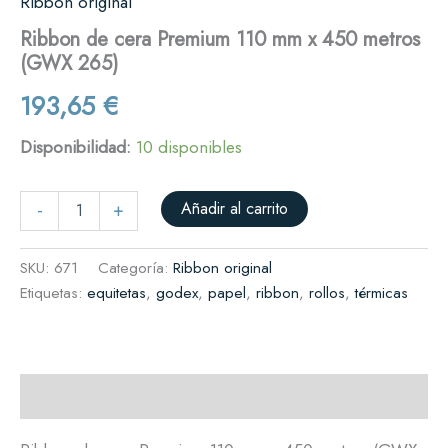
Ribbon original
Ribbon de cera Premium 110 mm x 450 metros
(GWX 265)
193,65
€
Disponibilidad:
10 disponibles
Añadir al carrito
-
+
SKU:
671
Categoría:
Ribbon original
Etiquetas:
equitetas
,
godex
,
papel
,
ribbon
,
rollos
,
térmicas
Descripción