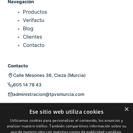
Navegación
Productos
Verifactu
Blog
Clientes
Contacto
Contacto
Calle Mesones 36, Cieza (Murcia)
605 14 78 43
administracion@tpvsmurcia.com
Legal
×
Ese sitio web utiliza cookies
Aviso legal
Utilizamos cookies para personalizar el contenido, los anuncios y
Política de privacidad
analizar nuestro tráfico. También compartimos información sobre su
uso de nuestro sitio con nuestros socios de publicidad y análisis,