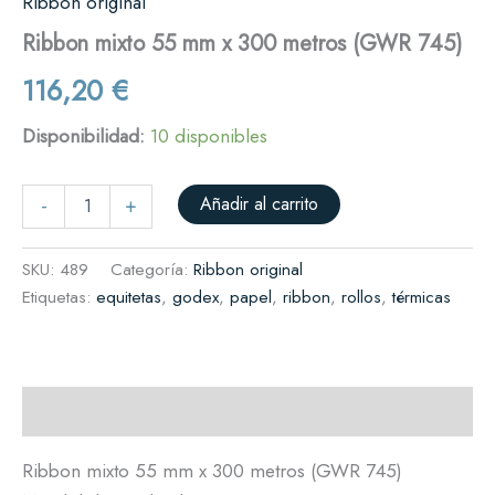
Ribbon original
Ribbon mixto 55 mm x 300 metros (GWR 745)
116,20
€
Disponibilidad:
10 disponibles
Añadir al carrito
-
+
SKU:
489
Categoría:
Ribbon original
Etiquetas:
equitetas
,
godex
,
papel
,
ribbon
,
rollos
,
térmicas
Descripción
Ribbon mixto 55 mm x 300 metros (GWR 745)