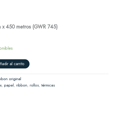
x
450
Solicitar presupuesto
metros
(GWR
745)
m x 450 metros (GWR 745)
cantidad
onibles
ñadir al carrito
bbon original
x
,
papel
,
ribbon
,
rollos
,
térmicas