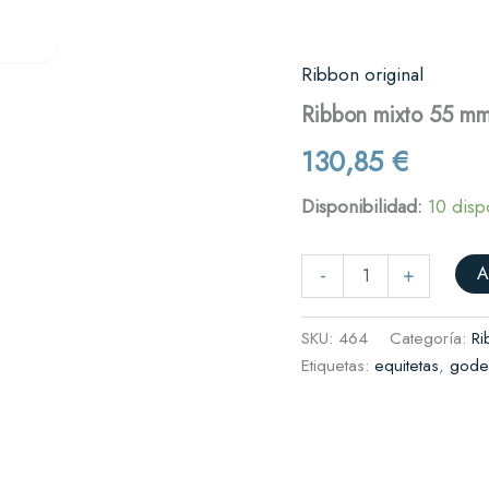
Verifactu
Quiénes somos
Contacto
res
Ribbon original
Ribbon
mixto
es y cafeterías
Ribbon mixto 55 m
55
mm
il
130,85
€
x
complementos
450
Disponibilidad:
10 disp
metros
(GWR
rnicerías y fruterías
745)
A
cantidad
-
+
SKU:
464
Categoría:
Ri
Etiquetas:
equitetas
,
gode