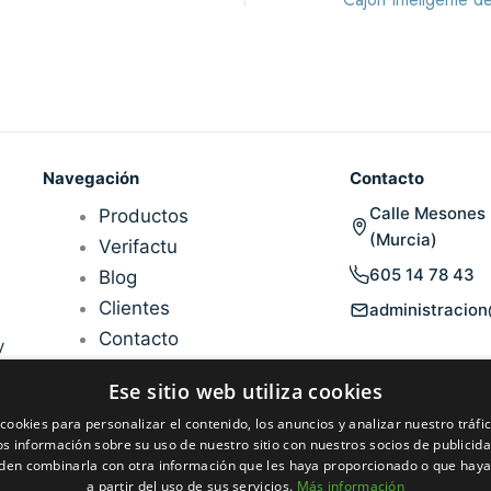
Navegación
Contacto
Calle Mesones 
Productos
(Murcia)
Verifactu
605 14 78 43
Blog
Clientes
administracio
Contacto
y
Ese sitio web utiliza cookies
cookies para personalizar el contenido, los anuncios y analizar nuestro tráf
 información sobre su uso de nuestro sitio con nuestros socios de publicidad
den combinarla con otra información que les haya proporcionado o que haya
a partir del uso de sus servicios.
Más información