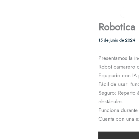
Ir
al
Inicio
Productos
Secto
contenido
Robotica
Hostelería
Bares, restaurant
15 de junio de 2024
Tiendas y reta
Ropa, calzado y 
Presentamos la in
Alimentación
Robot camarero 
Supermercados, ca
Equipado con IA p
Servicios
Fácil de usar: fu
Próximamente
Seguro: Reparto á
obstáculos.
Funciona durante 
Cuenta con una ex