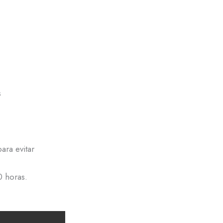
Solicitar presupuesto
s
ara evitar
0 horas.