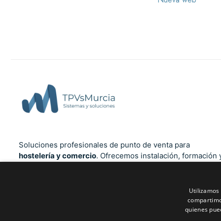
Soluciones profesionales de punto de venta para
hostelería y comercio
. Ofrecemos instalación, formación 
soporte técnico cercano en la Región de Murcia, Alicante,
Albacete y Almería. Cumplimiento total con la normativa
Verifactu
.
Utilizamos 
compartimos
quienes pue