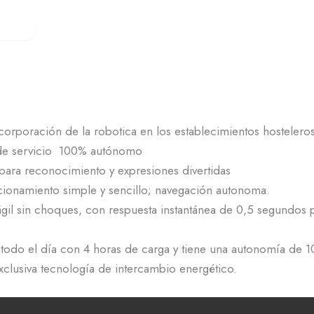
Verifactu
Quiénes somos
Contacto
res
es y cafeterías
il
complementos
corporación de la robotica en los establecimientos hostelero
de servicio 100% autónomo
rnicerías y fruterías
ara reconocimiento y expresiones divertidas
ncionamiento simple y sencillo; navegación autonoma.
gil sin choques, con respuesta instantánea de 0,5 segundos p
todo el día con 4 horas de carga y tiene una autonomía de 1
clusiva tecnología de intercambio energético.