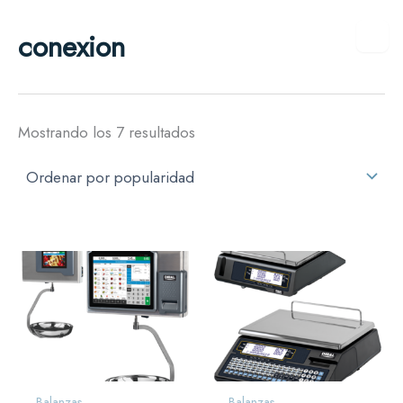
Ordenado
Ir
por
conexion
al
popularidad
contenido
Mostrando los 7 resultados
Balanzas
Balanzas