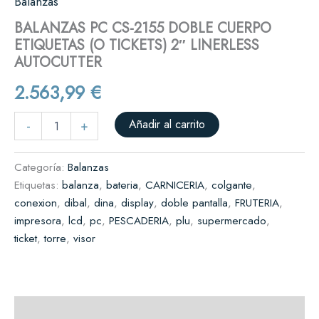
Balanzas
BALANZAS PC CS-2155 DOBLE CUERPO
ETIQUETAS (O TICKETS) 2″ LINERLESS
AUTOCUTTER
2.563,99
€
Añadir al carrito
-
+
Categoría:
Balanzas
Etiquetas:
balanza
,
bateria
,
CARNICERIA
,
colgante
,
conexion
,
dibal
,
dina
,
display
,
doble pantalla
,
FRUTERIA
,
impresora
,
lcd
,
pc
,
PESCADERIA
,
plu
,
supermercado
,
ticket
,
torre
,
visor
Descripción