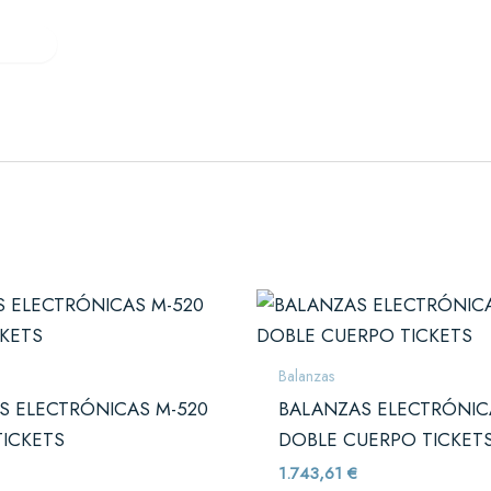
Verifactu
Quiénes somos
Contacto
res
es y cafeterías
il
complementos
rnicerías y fruterías
Balanzas
S ELECTRÓNICAS M-520
BALANZAS ELECTRÓNIC
TICKETS
DOBLE CUERPO TICKET
1.743,61
€