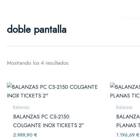
Ordenado
Ir
por
al
popularidad
Inicio
Productos
Secto
contenido
Hostelería
doble pantalla
Bares, restaurant
Tiendas y reta
Ropa, calzado y 
Alimentación
Mostrando los 4 resultados
Supermercados, ca
Servicios
Próximamente
Balanzas
Balanzas
BALANZAS PC CS-2150
BALANZA
COLGANTE INOX TICKETS 2″
PLANAS 
2.989,90
€
1.196,69
€