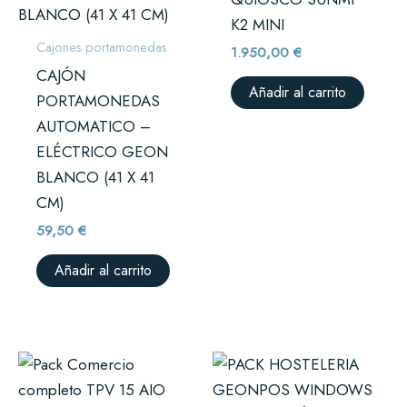
K2 MINI
Cajones portamonedas
1.950,00
€
CAJÓN
Añadir al carrito
PORTAMONEDAS
AUTOMATICO –
ELÉCTRICO GEON
BLANCO (41 X 41
CM)
59,50
€
Añadir al carrito
Rango
Este
de
prod
precios: