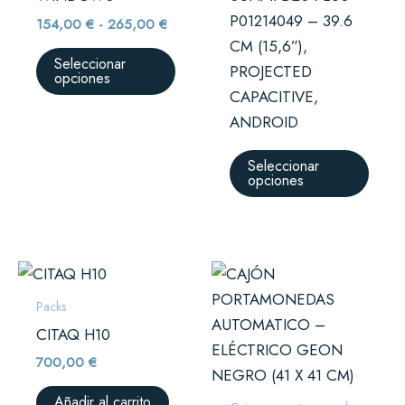
opciones
opci
P01214049 – 39.6
154,00
€
-
265,00
€
se
se
CM (15,6”),
pueden
pued
Seleccionar
PROJECTED
opciones
elegir
elegir
CAPACITIVE,
en
en
ANDROID
la
la
página
págin
Seleccionar
opciones
de
de
producto
prod
Packs
CITAQ H10
700,00
€
Añadir al carrito