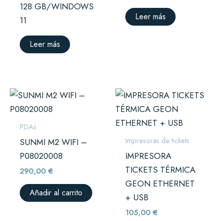
128 GB/WINDOWS
Leer más
11
Leer más
PDAs
Impresoras de tickets
SUNMI M2 WIFI –
P08020008
IMPRESORA
TICKETS TÉRMICA
290,00
€
GEON ETHERNET
Añadir al carrito
+ USB
105,00
€