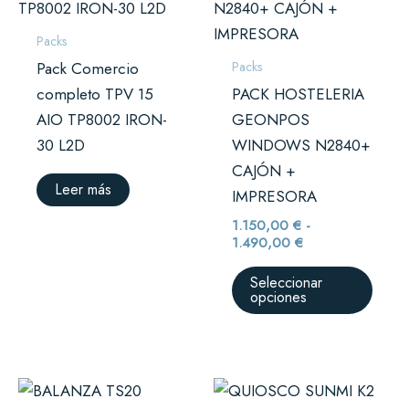
desde
tiene
1.150,00 €
múlti
hasta
Packs
1.490,00 €
varian
Packs
Pack Comercio
Las
completo TPV 15
PACK HOSTELERIA
opci
AIO TP8002 IRON-
GEONPOS
se
30 L2D
WINDOWS N2840+
pued
CAJÓN +
elegir
Leer más
IMPRESORA
en
1.150,00
€
-
la
1.490,00
€
págin
Seleccionar
de
opciones
prod