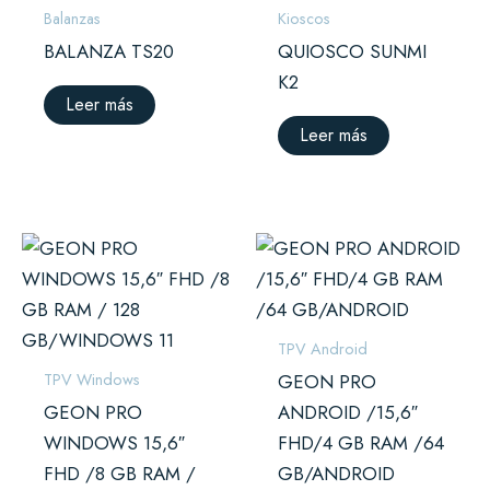
Balanzas
Kioscos
BALANZA TS20
QUIOSCO SUNMI
K2
Leer más
Leer más
TPV Android
TPV Windows
GEON PRO
GEON PRO
ANDROID /15,6″
WINDOWS 15,6″
FHD/4 GB RAM /64
FHD /8 GB RAM /
GB/ANDROID