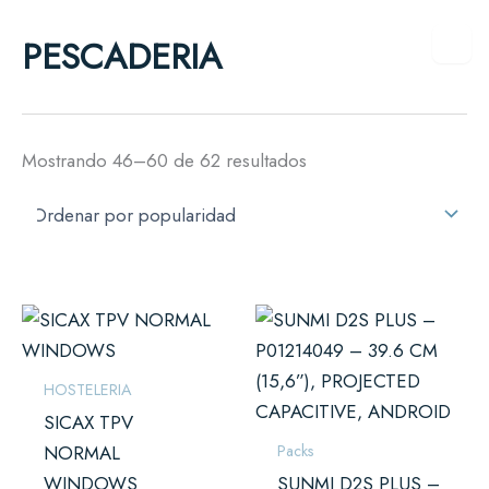
Ordenado
Ir
por
PESCADERIA
al
popularidad
contenido
Mostrando 46–60 de 62 resultados
Rango
Este
Este
de
producto
prod
precios:
desde
tiene
tiene
HOSTELERIA
154,00 €
múltiples
múlti
hasta
SICAX TPV
265,00 €
variantes.
varian
Packs
NORMAL
Las
Las
WINDOWS
SUNMI D2S PLUS –