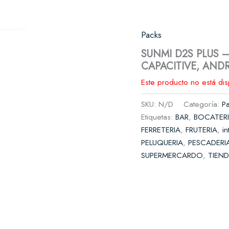
Verifactu
Quiénes somos
Contacto
res
Packs
es y cafeterías
SUNMI D2S PLUS –
CAPACITIVE, AND
il
complementos
Este producto no está di
SKU:
N/D
Categoría:
P
rnicerías y fruterías
Etiquetas:
BAR
,
BOCATER
FERRETERIA
,
FRUTERIA
,
in
PELUQUERIA
,
PESCADERI
SUPERMERCARDO
,
TIEN