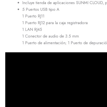
Incluye tienda de aplicaciones SUNMI CLOUD, pa
5 Puertos USB tipo A
1 Puerto RJ11
1 Puerto RJ12 para la caja registradora
1 LAN RJ45
1 Conector de audio de 3.5 mm
1 Puerto de alimentación; 1 Puerto de depurac