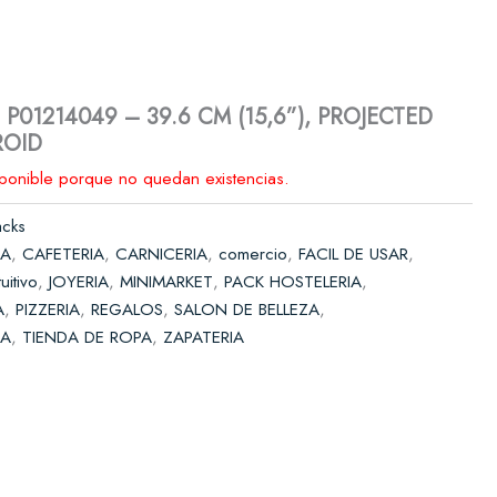
Solicitar presupuesto
 P01214049 – 39.6 CM (15,6”), PROJECTED
ROID
sponible porque no quedan existencias.
acks
IA
,
CAFETERIA
,
CARNICERIA
,
comercio
,
FACIL DE USAR
,
tuitivo
,
JOYERIA
,
MINIMARKET
,
PACK HOSTELERIA
,
A
,
PIZZERIA
,
REGALOS
,
SALON DE BELLEZA
,
DA
,
TIENDA DE ROPA
,
ZAPATERIA