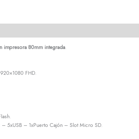
n impresora 80mm integrada
.
T 1920×1080 FHD.
lash.
2 – 5xUSB – 1xPuerto Cajón – Slot Micro SD.