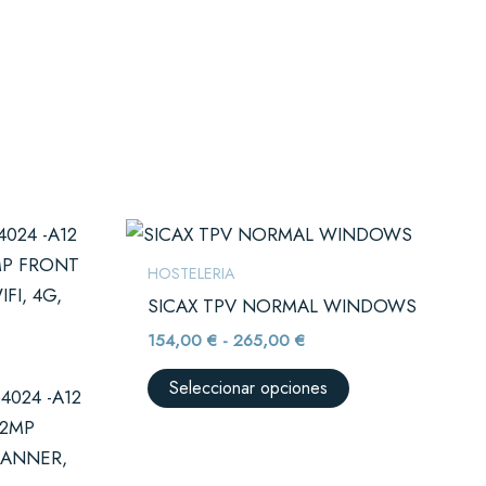
Rango
Este
de
producto
precios:
HOSTELERIA
desde
tiene
SICAX TPV NORMAL WINDOWS
154,00 €
múltiples
hasta
154,00
€
-
265,00
€
265,00 €
variantes.
Las
Seleccionar opciones
4024 -A12
opciones
+2MP
se
CANNER,
pueden