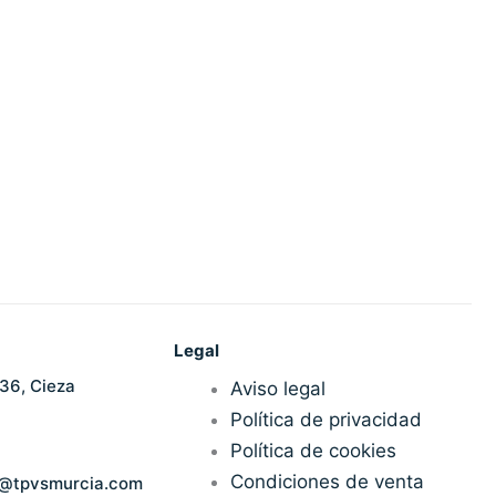
elegir
en
la
página
de
producto
Legal
36, Cieza
Aviso legal
Política de privacidad
Política de cookies
Condiciones de venta
n@tpvsmurcia.com