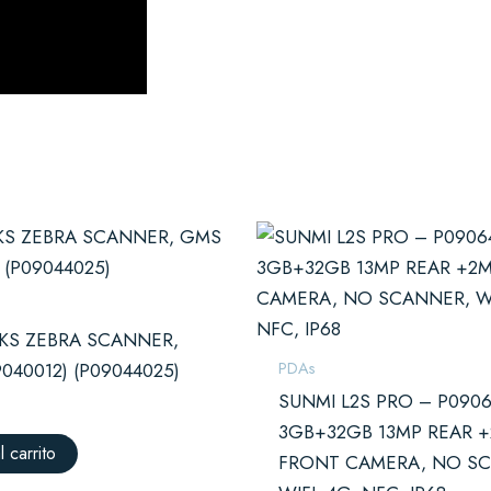
2KS ZEBRA SCANNER,
PDAs
040012) (P09044025)
SUNMI L2S PRO – P0906
3GB+32GB 13MP REAR 
l carrito
FRONT CAMERA, NO S