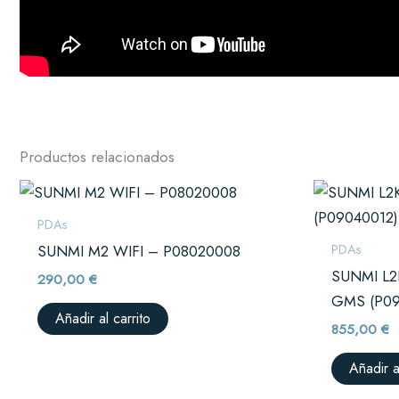
Productos relacionados
PDAs
PDAs
SUNMI M2 WIFI – P08020008
SUNMI L
290,00
€
GMS (P09
Añadir al carrito
855,00
€
Añadir a