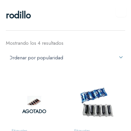
Ordenado
Ir
por
rodillo
al
popularidad
contenido
Mostrando los 4 resultados
AGOTADO
Etiquetas
Etiquetas