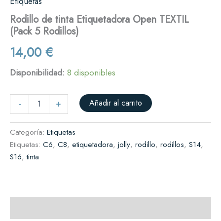
Etiquetas
Rodillo de tinta Etiquetadora Open TEXTIL
(Pack 5 Rodillos)
14,00
€
Disponibilidad:
8 disponibles
Añadir al carrito
-
+
Categoría:
Etiquetas
Etiquetas:
C6
,
C8
,
etiquetadora
,
jolly
,
rodillo
,
rodillos
,
S14
,
S16
,
tinta
Descripción