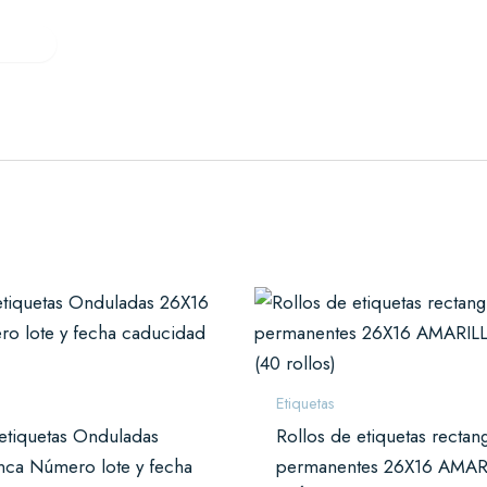
Verifactu
Quiénes somos
Contacto
res
es y cafeterías
il
complementos
rnicerías y fruterías
Etiquetas
 etiquetas Onduladas
Rollos de etiquetas rectan
nca Número lote y fecha
permanentes 26X16 AMAR