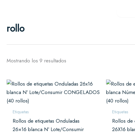
Ordenado
Ir
por
al
popularidad
Inicio
Productos
Secto
contenido
Hostelería
rollo
Bares, restaurant
Tiendas y reta
Ropa, calzado y 
Alimentación
Mostrando los 9 resultados
Supermercados, ca
Servicios
Próximamente
Etiquetas
Etiquetas
Rollos de etiquetas Onduladas
Rollos de
26×16 blanca Nº Lote/Consumir
26X16 bla