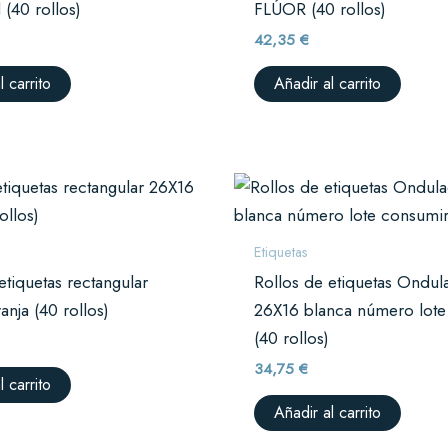
(40 rollos)
FLÚOR (40 rollos)
42,35
€
l carrito
Añadir al carrito
Etiquetas
etiquetas rectangular
Rollos de etiquetas Ondul
nja (40 rollos)
26X16 blanca número lote
(40 rollos)
34,75
€
l carrito
Añadir al carrito