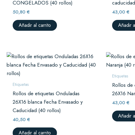
CONGELADOS (40 rollos)
caducidad 
50,80
€
43,00
€
Añadir al carrito
Añadir a
Etiquetas
Etiquetas
Rollos de 
Rollos de etiquetas Onduladas
26X16 Nara
26X16 blanca Fecha Envasado y
43,00
€
Caducidad (40 rollos)
Añadir a
40,50
€
Añadir al carrito