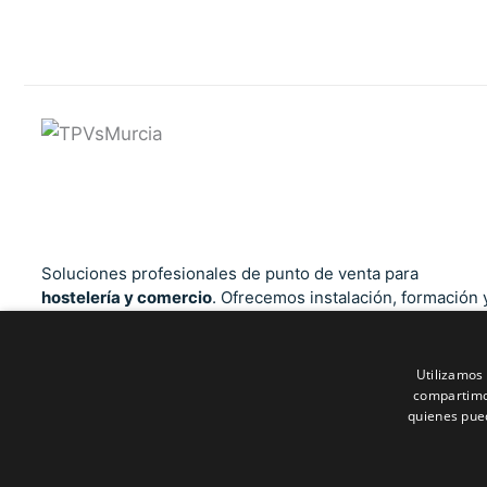
Soluciones profesionales de punto de venta para
hostelería y comercio
. Ofrecemos instalación, formación 
soporte técnico cercano en la Región de Murcia, Alicante,
Albacete y Almería. Cumplimiento total con la normativa
Verifactu
.
Utilizamos 
compartimos
quienes pue
Contactar por WhatsApp