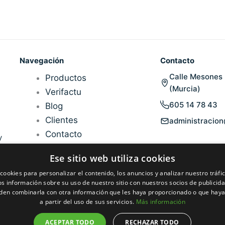
Navegación
Contacto
Calle Mesones 
Productos
(Murcia)
Verifactu
605 14 78 43
Blog
Clientes
administracio
Contacto
y
Ese sitio web utiliza cookies
cookies para personalizar el contenido, los anuncios y analizar nuestro tráf
 información sobre su uso de nuestro sitio con nuestros socios de publicidad
den combinarla con otra información que les haya proporcionado o que haya
a partir del uso de sus servicios.
Más información
ACEPTAR TODO
RECHAZAR TODO