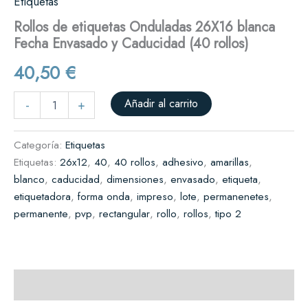
Etiquetas
Rollos de etiquetas Onduladas 26X16 blanca
Fecha Envasado y Caducidad (40 rollos)
40,50
€
Añadir al carrito
-
+
Categoría:
Etiquetas
Etiquetas:
26x12
,
40
,
40 rollos
,
adhesivo
,
amarillas
,
blanco
,
caducidad
,
dimensiones
,
envasado
,
etiqueta
,
etiquetadora
,
forma onda
,
impreso
,
lote
,
permanenetes
,
permanente
,
pvp
,
rectangular
,
rollo
,
rollos
,
tipo 2
Descripción