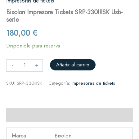
Impresoras de tickets
Bixolon Impresora Tickets SRP-330IIISK Usb-
serie
180,00
€
Disponible para reserva
Añadir al carrito
-
+
SKU:
SRP-330IIISK
Categoría:
Impresoras de tickets
Descripción
Marca
Bixolon