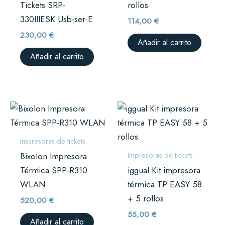
Tickets SRP-
rollos
330IIIESK Usb-ser-E
114,00
€
230,00
€
Añadir al carrito
Añadir al carrito
Impresoras de tickets
Impresoras de tickets
Bixolon Impresora
Térmica SPP-R310
iggual Kit impresora
WLAN
térmica TP EASY 58
+ 5 rollos
520,00
€
55,00
€
Añadir al carrito