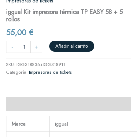
Impresoras de tickets
iggual Kit impresora térmica TP EASY 58 + 5
rollos
55,00
€
Añadir al carrito
-
+
SKU:
IGG318836+IGG318911
Categoría:
Impresoras de tickets
Descripción
Marca
iggual