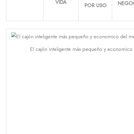
VIDA
NEGO
POR USO
El cajón inteligente más pequeño y economico