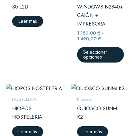
se
30 L2D
WINDOWS N2840+
pued
CAJÓN +
elegir
Leer más
IMPRESORA
en
1.150,00
€
-
la
1.490,00
€
págin
Seleccionar
de
opciones
prod
HOSTELERIA
Kioscos
HIOPOS
QUIOSCO SUNMI
HOSTELERIA
K2
Leer más
Leer más