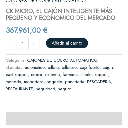
CAJONES DE COBRO AUTOMATICO
CK MICRO, EL CAJÓN INTELIGENTE MÁS
PEQUEÑO Y ECONOMICO DEL MERCADO
367.961,00
€
Añadir al carrito
-
+
Categoría:
CAJONES DE COBRO AUTOMATICO
Etiquetas:
automatico
,
billete
,
billetero
,
caja fuerte
,
cajon
,
cashkepper
,
cobro
,
estanco
,
farmacia
,
fiable
,
kepper
,
moneda
,
monedero
,
negocio
,
panaderia
,
PESCADERIA
,
RESTAURANTE
,
seguridad
,
seguro
Descripción