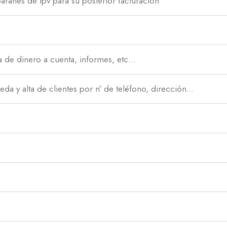
aranes de tpv para su posterior facturación
a de dinero a cuenta, informes, etc…
eda y alta de clientes por nº de teléfono, dirección…