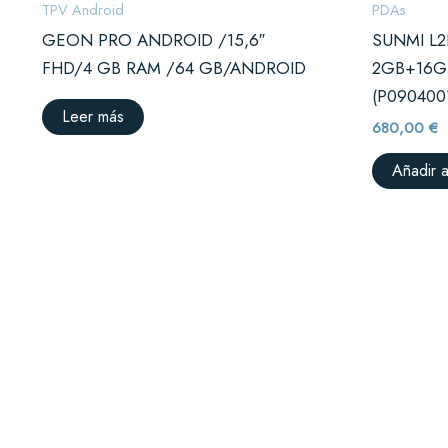
TPV Android
PDAs
GEON PRO ANDROID /15,6″
SUNMI L2
FHD/4 GB RAM /64 GB/ANDROID
2GB+16GB
(P090400
Leer más
680,00
€
Añadir a