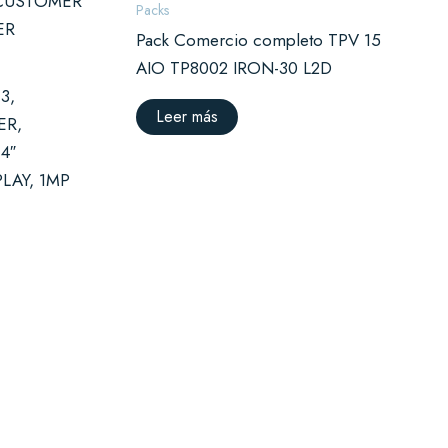
Packs
Pack Comercio completo TPV 15
AIO TP8002 IRON-30 L2D
3,
Leer más
ER,
4″
LAY, 1MP