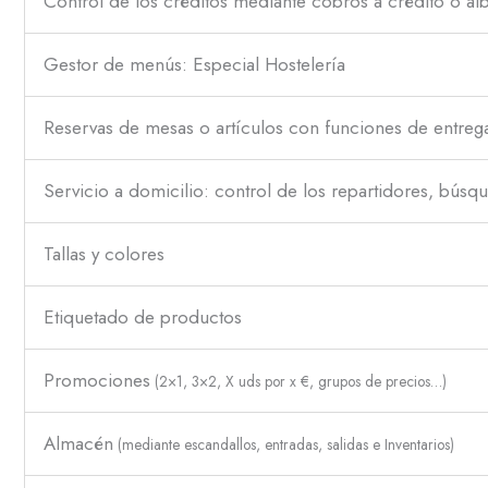
Control de los créditos mediante cobros a crédito o alb
Gestor de menús: Especial Hostelería
Reservas de mesas o artículos con funciones de entreg
Servicio a domicilio: control de los repartidores, búsqu
Tallas y colores
Etiquetado de productos
Promociones
(2×1, 3×2, X uds por x €, grupos de precios…)
Almacén
(mediante escandallos, entradas, salidas e Inventarios)