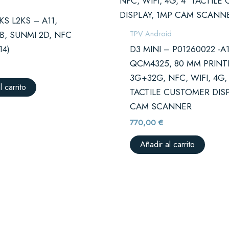
KS L2KS – A11,
TPV Android
, SUNMI 2D, NFC
14)
D3 MINI – P01260022 -A1
QCM4325, 80 MM PRINT
3G+32G, NFC, WIFI, 4G, 
l carrito
TACTILE CUSTOMER DISP
CAM SCANNER
770,00
€
Añadir al carrito