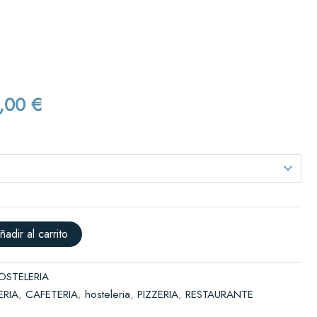
desde
Solicitar presupuesto
290,00 €
Rango
hasta
590,00 €
de
,00
€
precios:
desde
290,00 €
hasta
590,00 €
ñadir al carrito
OSTELERIA
RIA
,
CAFETERIA
,
hosteleria
,
PIZZERIA
,
RESTAURANTE