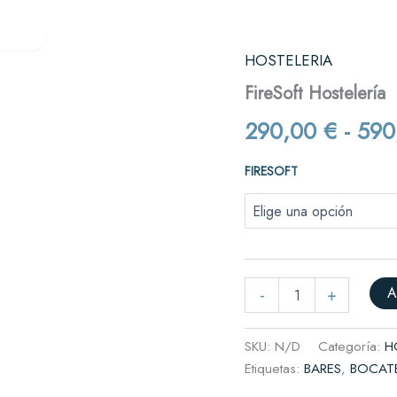
Verifactu
Quiénes somos
Contacto
res
HOSTELERIA
FireSoft
Hostelería
es y cafeterías
FireSoft Hostelería
cantidad
il
290,00
€
-
590
complementos
FIRESOFT
rnicerías y fruterías
A
-
+
SKU:
N/D
Categoría:
H
Etiquetas:
BARES
,
BOCATE