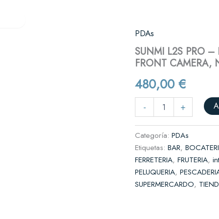
Verifactu
Quiénes somos
Contacto
res
PDAs
SUNMI
L2S
es y cafeterías
SUNMI L2S PRO –
PRO
FRONT CAMERA, N
–
il
P09064024
complementos
480,00
€
-
A12
3GB+32GB
rnicerías y fruterías
A
-
+
13MP
REAR
+2MP
Categoría:
PDAs
FRONT
Etiquetas:
BAR
,
BOCATER
CAMERA,
FERRETERIA
,
FRUTERIA
,
in
NO
SCANNER,
PELUQUERIA
,
PESCADERI
WIFI,
SUPERMERCARDO
,
TIEN
4G,
NFC,
IP68