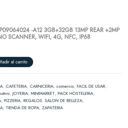
P09064024
-
Solicitar presupuesto
A12
3GB+32GB
13MP
 P09064024 -A12 3GB+32GB 13MP REAR +2MP
REAR
O SCANNER, WIFI, 4G, NFC, IP68
+2MP
FRONT
CAMERA,
NO
SCANNER,
ñadir al carrito
WIFI,
4G,
NFC,
IP68
IA
,
CAFETERIA
,
CARNICERIA
,
comercio
,
FACIL DE USAR
,
cantidad
tuitivo
,
JOYERIA
,
MINIMARKET
,
PACK HOSTELERIA
,
A
,
PIZZERIA
,
REGALOS
,
SALON DE BELLEZA
,
DA
,
TIENDA DE ROPA
,
ZAPATERIA