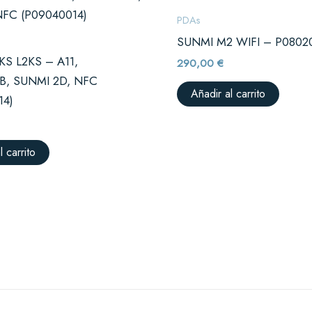
PDAs
SUNMI M2 WIFI – P0802
KS L2KS – A11,
290,00
€
, SUNMI 2D, NFC
Añadir al carrito
14)
l carrito