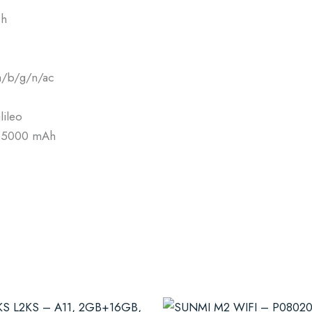
ch
a/b/g/n/ac
ileo
 / 5000 mAh