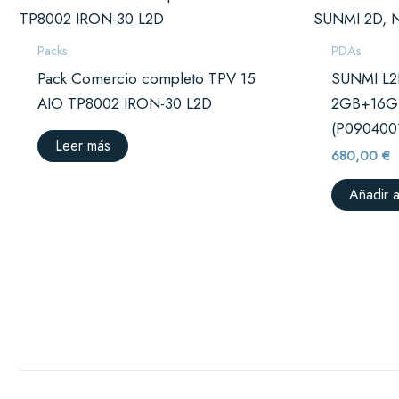
Packs
PDAs
Pack Comercio completo TPV 15
SUNMI L2
AIO TP8002 IRON-30 L2D
2GB+16GB
(P090400
Leer más
680,00
€
Añadir a