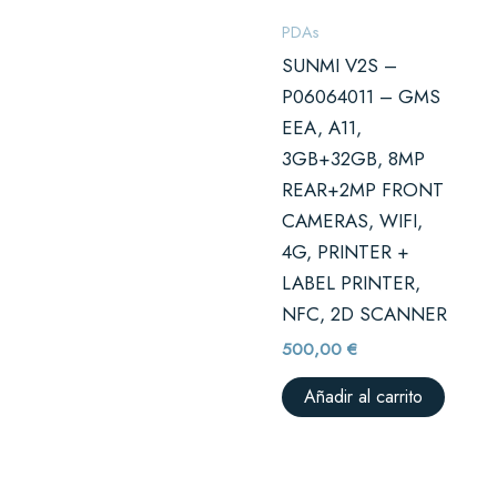
PDAs
SUNMI V2S –
P06064011 – GMS
EEA, A11,
3GB+32GB, 8MP
REAR+2MP FRONT
CAMERAS, WIFI,
4G, PRINTER +
LABEL PRINTER,
NFC, 2D SCANNER
500,00
€
Añadir al carrito