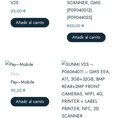
V2S
SCANNER, GMS
(P09040012)
23,00
€
(P09044025)
Añadir al carrito
855,00
€
Añadir al carrito
PDAs
Pay—Mobile
30,25
€
Añadir al carrito