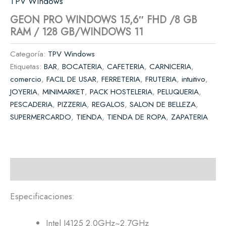
TPV Windows
GEON PRO WINDOWS 15,6″ FHD /8 GB
RAM / 128 GB/WINDOWS 11
Categoría:
TPV Windows
Etiquetas:
BAR
,
BOCATERIA
,
CAFETERIA
,
CARNICERIA
,
comercio
,
FACIL DE USAR
,
FERRETERIA
,
FRUTERIA
,
intuitivo
,
JOYERIA
,
MINIMARKET
,
PACK HOSTELERIA
,
PELUQUERIA
,
PESCADERIA
,
PIZZERIA
,
REGALOS
,
SALON DE BELLEZA
,
SUPERMERCARDO
,
TIENDA
,
TIENDA DE ROPA
,
ZAPATERIA
Descripción
Especificaciones:
Intel J4125 2.0GHz~2.7GHz