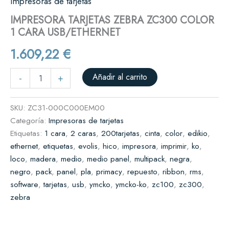
Impresoras de tarjetas
IMPRESORA TARJETAS ZEBRA ZC300 COLOR
1 CARA USB/ETHERNET
1.609,22
€
Añadir al carrito
-
+
SKU:
ZC31-000C000EM00
Categoría:
Impresoras de tarjetas
Etiquetas:
1 cara
,
2 caras
,
200tarjetas
,
cinta
,
color
,
edikio
,
ethernet
,
etiquetas
,
evolis
,
hico
,
impresora
,
imprimir
,
ko
,
loco
,
madera
,
medio
,
medio panel
,
multipack
,
negra
,
negro
,
pack
,
panel
,
pla
,
primacy
,
repuesto
,
ribbon
,
rms
,
software
,
tarjetas
,
usb
,
ymcko
,
ymcko-ko
,
zc100
,
zc300
,
zebra