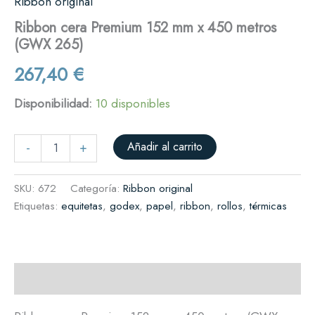
Ribbon original
Ribbon cera Premium 152 mm x 450 metros
(GWX 265)
267,40
€
Disponibilidad:
10 disponibles
Añadir al carrito
-
+
SKU:
672
Categoría:
Ribbon original
Etiquetas:
equitetas
,
godex
,
papel
,
ribbon
,
rollos
,
térmicas
Descripción