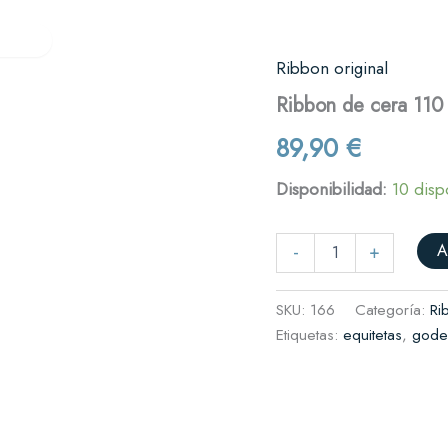
Verifactu
Quiénes somos
Contacto
res
Ribbon original
Ribbon
de
es y cafeterías
Ribbon de cera 110
cera
110
il
89,90
€
mm
complementos
x
Disponibilidad:
10 disp
110
metros
rnicerías y fruterías
cantidad
A
-
+
SKU:
166
Categoría:
Ri
Etiquetas:
equitetas
,
gode