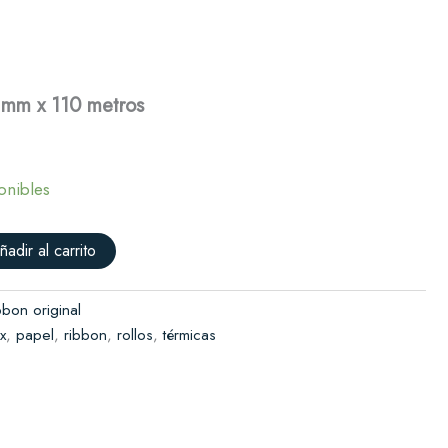
mm
x
Solicitar presupuesto
110
metros
cantidad
 mm x 110 metros
onibles
ñadir al carrito
bbon original
x
,
papel
,
ribbon
,
rollos
,
térmicas