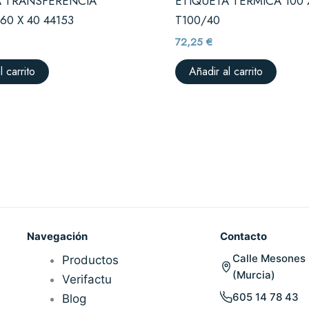
A TRANSFERENCIA
ETIQUETA TERMICA 100 
60 X 40 44153
T100/40
72,25
€
l carrito
Añadir al carrito
Navegación
Contacto
Calle Mesones 
Productos
(Murcia)
Verifactu
605 14 78 43
Blog