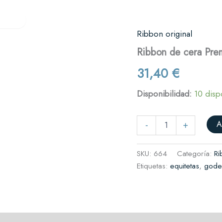
Verifactu
Quiénes somos
Contacto
res
Ribbon original
Ribbon
de
es y cafeterías
Ribbon de cera Pr
cera
Premium
il
31,40
€
64
complementos
mm
Disponibilidad:
10 disp
x
74
rnicerías y fruterías
metros
A
(GWX
-
+
265)
cantidad
SKU:
664
Categoría:
Ri
Etiquetas:
equitetas
,
gode