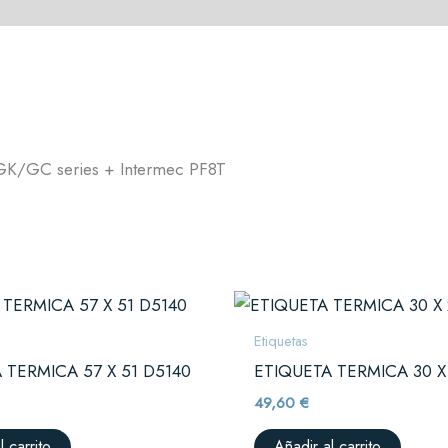
K/GC series + Intermec PF8T
Etiquetas
 TERMICA 57 X 51 D5140
ETIQUETA TERMICA 30 X
49,60
€
l carrito
Añadir al carrito