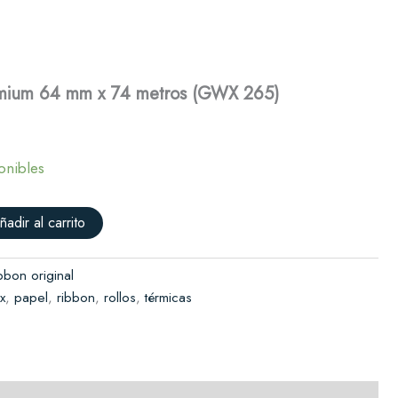
Premium
64
Solicitar presupuesto
mm
x
74
emium 64 mm x 74 metros (GWX 265)
metros
(GWX
265)
cantidad
onibles
ñadir al carrito
bbon original
x
,
papel
,
ribbon
,
rollos
,
térmicas