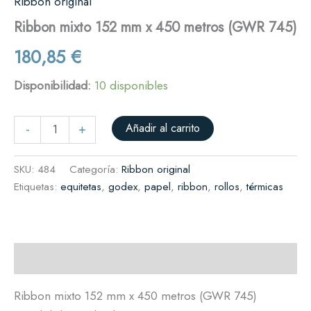
Ribbon original
Ribbon mixto 152 mm x 450 metros (GWR 745)
180,85
€
Disponibilidad:
10 disponibles
Añadir al carrito
-
+
SKU:
484
Categoría:
Ribbon original
Etiquetas:
equitetas
,
godex
,
papel
,
ribbon
,
rollos
,
térmicas
Descripción
Ribbon mixto 152 mm x 450 metros (GWR 745)