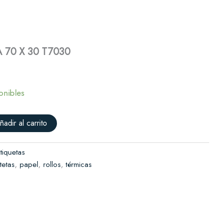
30
T7030
Solicitar presupuesto
cantidad
 70 X 30 T7030
onibles
ñadir al carrito
tiquetas
tetas
,
papel
,
rollos
,
térmicas