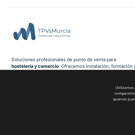
Soluciones profesionales de punto de venta para
hostelería y comercio
. Ofrecemos instalación, formación 
soporte técnico cercano en la Región de Murcia, Alicante,
Albacete y Almería. Cumplimiento total con la normativa
Verifactu
.
Utilizamos 
compartimos
quienes pue
Contactar por WhatsApp
©
2026
TPVsMurcia. Todos los derechos reservados.