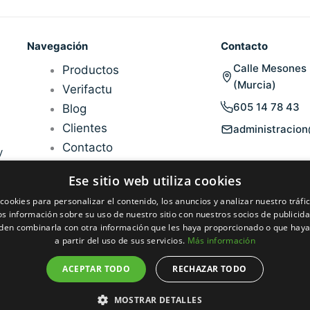
Navegación
Contacto
Calle Mesones 
Productos
(Murcia)
Verifactu
605 14 78 43
Blog
Clientes
administracio
Contacto
y
Ese sitio web utiliza cookies
cookies para personalizar el contenido, los anuncios y analizar nuestro tráf
 información sobre su uso de nuestro sitio con nuestros socios de publicidad
den combinarla con otra información que les haya proporcionado o que haya
a partir del uso de sus servicios.
Más información
ACEPTAR TODO
RECHAZAR TODO
MOSTRAR DETALLES