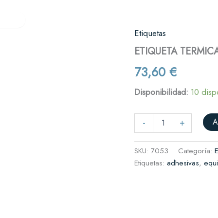
Verifactu
Quiénes somos
Contacto
res
Etiquetas
ETIQUETA
TERMICA
es y cafeterías
ETIQUETA TERMICA
70
X
il
73,60
€
30
complementos
T7030
Disponibilidad:
10 disp
cantidad
rnicerías y fruterías
A
-
+
SKU:
7053
Categoría:
E
Etiquetas:
adhesivas
,
equi