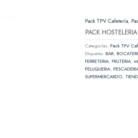
Verifactu
Quiénes somos
Contacto
res
Pack TPV Cafetería
,
Pa
es y cafeterías
PACK HOSTELERIA
il
Categorías:
Pack TPV Caf
complementos
Etiquetas:
BAR
,
BOCATER
FERRETERIA
,
FRUTERIA
,
in
rnicerías y fruterías
PELUQUERIA
,
PESCADERI
SUPERMERCARDO
,
TIEN