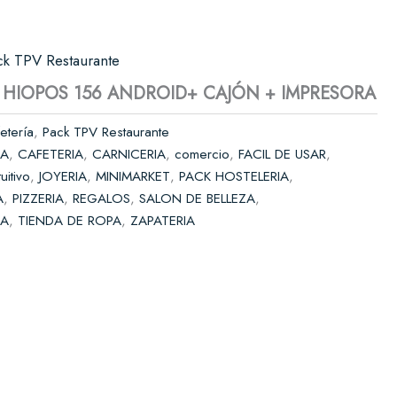
Solicitar presupuesto
ck TPV Restaurante
 HIOPOS 156 ANDROID+ CAJÓN + IMPRESORA
etería
,
Pack TPV Restaurante
IA
,
CAFETERIA
,
CARNICERIA
,
comercio
,
FACIL DE USAR
,
tuitivo
,
JOYERIA
,
MINIMARKET
,
PACK HOSTELERIA
,
A
,
PIZZERIA
,
REGALOS
,
SALON DE BELLEZA
,
DA
,
TIENDA DE ROPA
,
ZAPATERIA