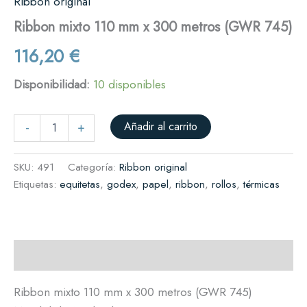
Ribbon original
Ribbon mixto 110 mm x 300 metros (GWR 745)
116,20
€
Disponibilidad:
10 disponibles
Añadir al carrito
-
+
SKU:
491
Categoría:
Ribbon original
Etiquetas:
equitetas
,
godex
,
papel
,
ribbon
,
rollos
,
térmicas
Descripción
Ribbon mixto 110 mm x 300 metros (GWR 745)