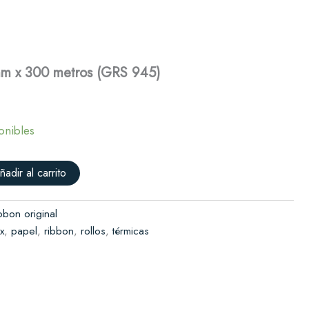
x
300
Solicitar presupuesto
metros
(GRS
945)
mm x 300 metros (GRS 945)
cantidad
onibles
ñadir al carrito
bbon original
x
,
papel
,
ribbon
,
rollos
,
térmicas