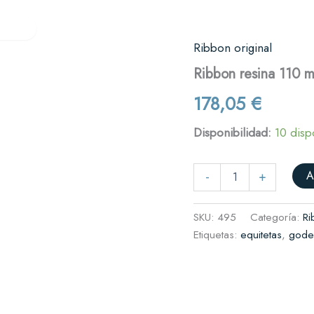
Verifactu
Quiénes somos
Contacto
res
Ribbon original
Ribbon
resina
es y cafeterías
Ribbon resina 110 
110
mm
il
178,05
€
x
complementos
300
Disponibilidad:
10 disp
metros
(GRS
rnicerías y fruterías
945)
A
cantidad
-
+
SKU:
495
Categoría:
Ri
Etiquetas:
equitetas
,
gode