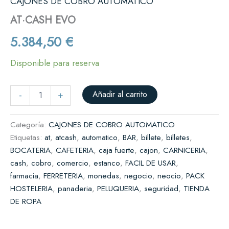
CAJONES DE COBRO AUTOMATICO
AT·CASH EVO
5.384,50
€
Disponible para reserva
Añadir al carrito
-
+
Categoría:
CAJONES DE COBRO AUTOMATICO
Etiquetas:
at
,
atcash
,
automatico
,
BAR
,
billete
,
billetes
,
BOCATERIA
,
CAFETERIA
,
caja fuerte
,
cajon
,
CARNICERIA
,
cash
,
cobro
,
comercio
,
estanco
,
FACIL DE USAR
,
farmacia
,
FERRETERIA
,
monedas
,
negocio
,
neocio
,
PACK
HOSTELERIA
,
panaderia
,
PELUQUERIA
,
seguridad
,
TIENDA
DE ROPA