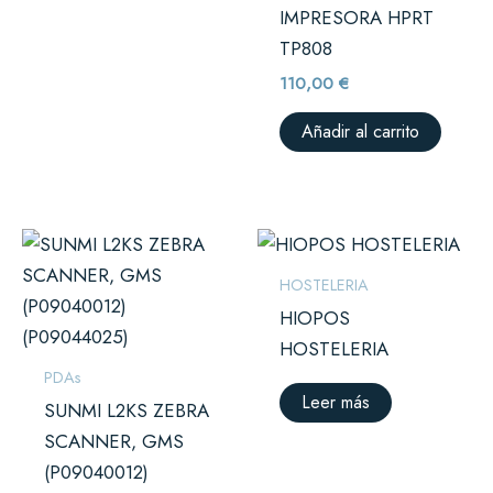
IMPRESORA HPRT
TP808
110,00
€
Añadir al carrito
HOSTELERIA
HIOPOS
HOSTELERIA
PDAs
Leer más
SUNMI L2KS ZEBRA
SCANNER, GMS
(P09040012)