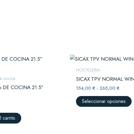
Rango
E
de
p
precios
HOSTELERIA
desde
t
e cocina
SICAX TPV NORMAL W
154,00
m
hasta
 DE COCINA 21.5″
154,00
€
-
265,00
€
265,00
v
D
L
Seleccionar opciones
o
s
l carrito
e