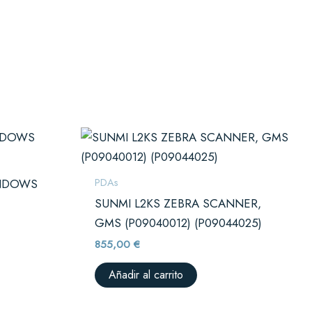
ste
roducto
:
iene
PDAs
INDOWS
 €
últiples
SUNMI L2KS ZEBRA SCANNER,
 €
ariantes.
GMS (P09040012) (P09044025)
as
855,00
€
pciones
e
Añadir al carrito
pueden
legir