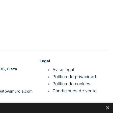
en
a
ágina
de
roducto
Legal
36, Cieza
Aviso legal
Política de privacidad
Política de cookies
Condiciones de venta
n@tpvsmurcia.com
×