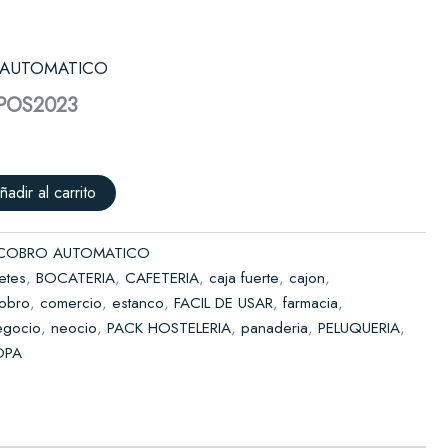
cantidad
Solicitar presupuesto
 AUTOMATICO
POS2023
ñadir al carrito
 COBRO AUTOMATICO
letes
,
BOCATERIA
,
CAFETERIA
,
caja fuerte
,
cajon
,
obro
,
comercio
,
estanco
,
FACIL DE USAR
,
farmacia
,
egocio
,
neocio
,
PACK HOSTELERIA
,
panaderia
,
PELUQUERIA
,
OPA