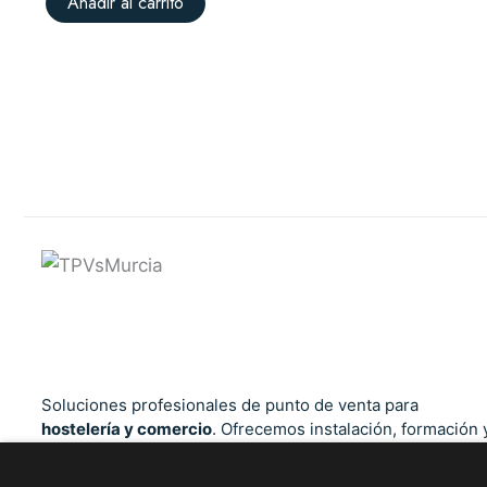
Añadir al carrito
Soluciones profesionales de punto de venta para
hostelería y comercio
. Ofrecemos instalación, formación 
soporte técnico cercano en la Región de Murcia, Alicante,
Albacete y Almería. Cumplimiento total con la normativa