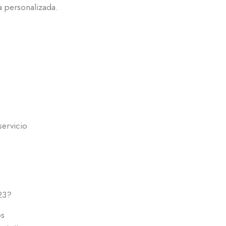
 personalizada.
servicio
23?
os