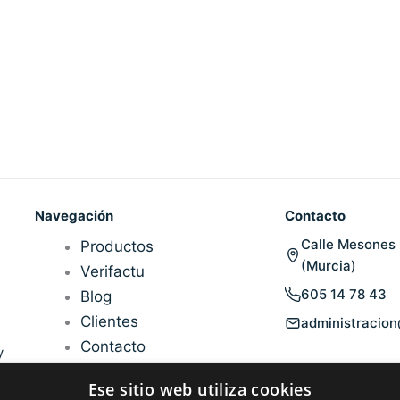
l
p
p
Navegación
Contacto
Calle Mesones 
Productos
(Murcia)
Verifactu
605 14 78 43
Blog
Clientes
administracio
Contacto
y
Ese sitio web utiliza cookies