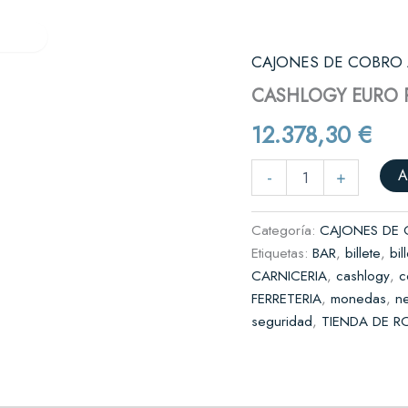
Verifactu
Quiénes somos
Contacto
res
CAJONES DE COBRO
CASHLOGY
EURO
es y cafeterías
CASHLOGY EURO 
POS2023
cantidad
il
12.378,30
€
complementos
A
-
+
rnicerías y fruterías
Categoría:
CAJONES DE
Etiquetas:
BAR
,
billete
,
bil
CARNICERIA
,
cashlogy
,
c
FERRETERIA
,
monedas
,
n
seguridad
,
TIENDA DE R